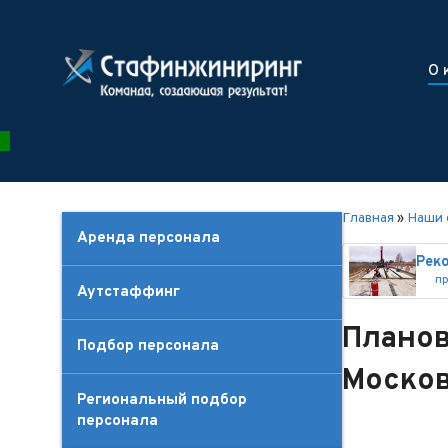
О 
Главная
»
Наши 
Аренда персонала
п
Аутстаффинг
Планов
Подбор персонала
Москов
Региональный подбор
персонала