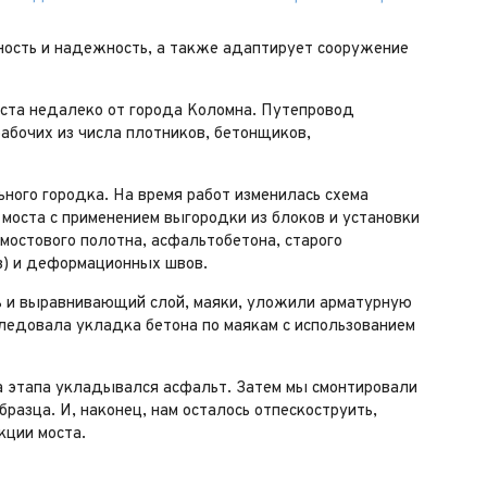
ность и надежность, а также адаптирует сооружение
оста недалеко от города Коломна. Путепровод
абочих из числа плотников, бетонщиков,
ного городка. На время работ изменилась схема
моста с применением выгородки из блоков и установки
остового полотна, асфальтобетона, старого
в) и деформационных швов.
ь и выравнивающий слой, маяки, уложили арматурную
ледовала укладка бетона по маякам с использованием
а этапа укладывался асфальт. Затем мы смонтировали
разца. И, наконец, нам осталось отпескоструить,
кции моста.