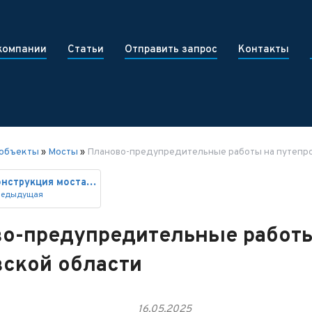
компании
Статьи
Отправить запрос
Контакты
объекты
»
Мосты
»
Планово-предупредительные работы на путепро
Реконструкция моста через реку
редыдущая
о-предупредительные работы
ской области
16.05.2025