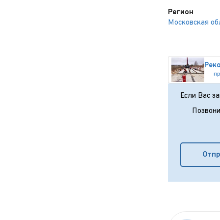
Регион
Московская об
п
Если Вас з
Позвони
Отпр