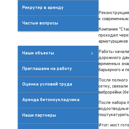
Рекрутер в аренду
Реконструкция
к современным
Частые вопросы
Компания "Ста
проходил чере
арматурщиков 
Работы началис
Наши объекты
дорожного дви
Наши объекты
Благоустройство территории
Логистические центры
Нефтепроводы, газопроводы
смотреть все
временных зна
Приглашаем на работу
барьерного и 
После полного
Оценка условий труда
сетку, связал
виброрейки (б
Аренда бетоноукладчика
После набора 
водоотводные л
поштукатурить,
Наши партнеры
Итог: мост гото