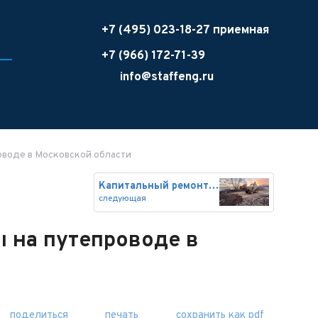
+7 (495) 023-18-27 приемная
+7 (966) 172-71-39
info@staffeng.ru
воде в Московской области
Капитальный ремонт моста через
следующая
 на путепроводе в
поделиться
печать
сохранить как pdf