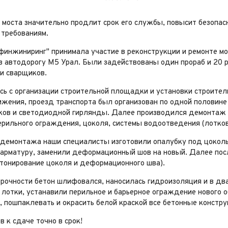
 моста значительно продлит срок его службы, повысит безопас
 требованиям.
финжиниринг" принимала участие в реконструкции и ремонте м
з автодорогу М5 Урал. Были задействованы один прораб и 20 р
и сварщиков.
ь с организации строительной площадки и установки строитель
жения, проезд транспорта был организован по одной половине 
ков и светодиодной гирлянды. Далее производился демонтаж м
перильного ограждения, цоколя, системы водоотведения (лотко
 демонтажа наши специалисты изготовили опалубку под цокол
и арматуру, заменили деформационный шов на новый. Далее пос
етонирование цоколя и деформационного шва).
прочности бетон шлифовался, наносилась гидроизоляция и в дв
отки, устанавили перильное и барьерное ограждение нового об
 пошпаклевать и окрасить белой краской все бетонные констру
в к сдаче точно в срок!