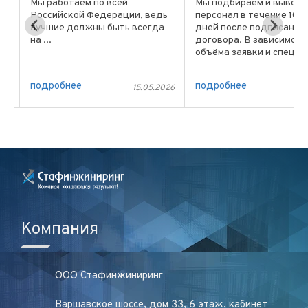
Мы работаем по всей
Мы подбираем и вывод
Российской Федерации, ведь
персонал в течение 10 
лучшие должны быть всегда
дней после подписания
и
на ...
договора. В зависимост
объёма заявки и специ
 в
позиций сроки могут бы
меньше или больше, всё
подробнее
подробнее
026
15.05.2026
15
конечно обсуждаем с
клиентом. В экстренны
случаях возможен выход 
Компания
ООО Стафинжиниринг
Варшавское шоссе, дом 33, 6 этаж, кабинет