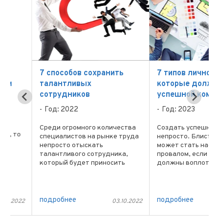
7 способов сохранить
7 типов личностей,
талантливых
которые должны бы
сотрудников
успешной команде
Год: 2022
Год: 2023
Среди огромного количества
Создать успешную ком
о
специалистов на рынке труда
непросто. Блистательн
непросто отыскать
может стать настоящи
талантливого сотрудника,
провалом, если люди, 
который будет приносить
должны воплотить ее в
наибольшую пользу для своей
реальность, допустят о
компании. Они являются теми,
по своей невнимательно
кто вносит большой вклад с
отсутствию мотивации 
точки зрения дохода,
иным причинам. Экспер
подробнее
подробнее
022
03.10.2022
30
привлекают лояльных ...
говорят, что есть ...