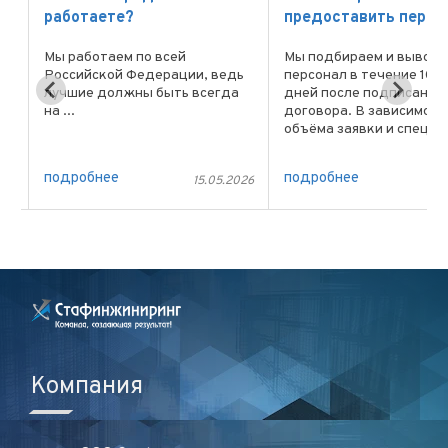
работаете?
предоставить персо
Мы работаем по всей
Мы подбираем и вывод
Российской Федерации, ведь
персонал в течение 10 
лучшие должны быть всегда
дней после подписания
и
на ...
договора. В зависимост
объёма заявки и специ
 в
позиций сроки могут бы
меньше или больше, всё
подробнее
подробнее
026
15.05.2026
15
конечно обсуждаем с
клиентом. В экстренны
случаях возможен выход 
Компания