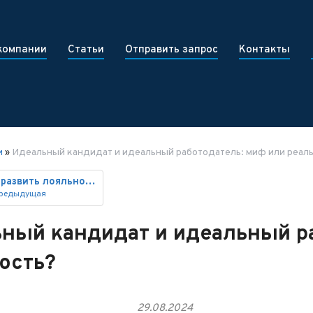
компании
Статьи
Отправить запрос
Контакты
и
»
Идеальный кандидат и идеальный работодатель: миф или реал
Как развить лояльность персона
редыдущая
ный кандидат и идеальный р
ость?
29.08.2024