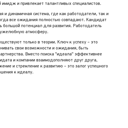
й имидж и привлекает талантливых специалистов.
я и динамичная система, где как работодатели, так и
когда все ожидания полностью совпадают. Кандидат
ть большой потенциал для развития. Работодатель
дружелюбную атмосферу.
ществуют только в теории. Ключ к успеху – это
енивать свои возможности и ожидания, быть
партнерства. Вместо поиска "идеала" эффективнее
дидата и компании взаимодополняют друг друга,
жение и стремление к развитию – это залог успешного
ошения к идеалу.