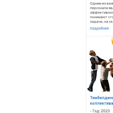
Одним из ва
персонала яв
эффективнос
понимают ст
задачи, на с
своей трудов
подробнее
руководители
Тимбилдинг
коллектив
Год: 2023