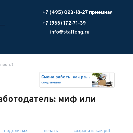
+7 (495) 023-18-27 приемная
+7 (966) 172-71-39
info@staffeng.ru
ьность?
Смена работы как развод: как с
следующая
аботодатель: миф или
поделиться
печать
сохранить как pdf