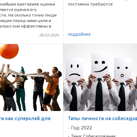
жнейших критериев оценки
постоянно требуются
ляется оценка его
квалифицированные рабочие:
ти. На сколько точно люди
монтажники, бетонщики, каменщ
оящие перед ними цели и
отделочники, сварщики и ...
колько они эффективны в
ой деятельности. Иногда
подробнее
28.02.2024
 компаний берут на себя ...
и как суперклей для
Типы личности на собеседо
а
Год: 2022
Тема: Собеседование