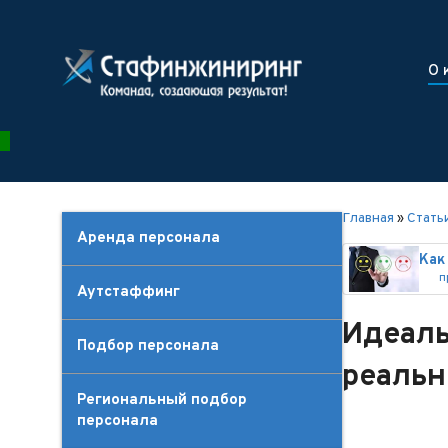
О 
Главная
»
Стать
Аренда персонала
п
Аутстаффинг
Идеаль
Подбор персонала
реальн
Региональный подбор
персонала