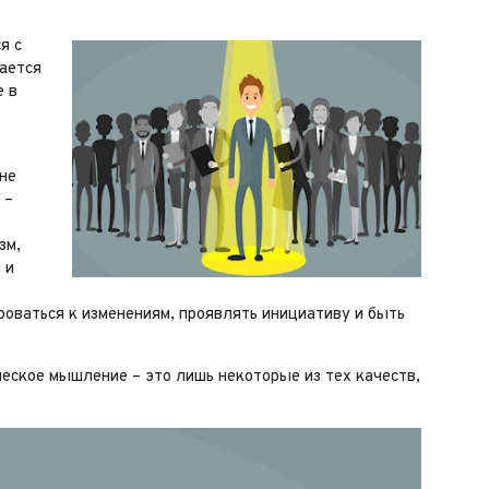
я с
ается
е в
не
 –
зм,
 и
оваться к изменениям, проявлять инициативу и быть
ческое мышление – это лишь некоторые из тех качеств,