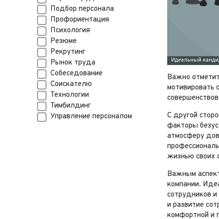
Подбор персонала
Профориентация
Психология
Резюме
Рекрутинг
Рынок труда
Собеседование
Важно отметит
Соискателю
мотивировать 
Технологии
совершенствова
Тимбилдинг
С другой сторо
Управление персоналом
факторы безус
атмосферу дов
профессиональн
жизнью своих 
Важным аспект
компании. Иде
сотрудников и
и развитие сот
комфортной и 