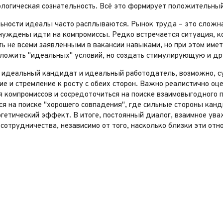
ологическая сознательность. Всё это формирует положительны
льности идеалы часто расплываются. Рынок труда – это сложна
нуждены идти на компромиссы. Редко встречается ситуация, 
ь не всеми заявленными в вакансии навыками, но при этом име
ложить "идеальных" условий, но создать стимулирующую и 
, идеальный кандидат и идеальный работодатель, возможно, су
е и стремление к росту с обеих сторон. Важно реалистично оц
 компромиссов и сосредоточиться на поиске взаимовыгодного 
ся на поиске "хорошего совпадения", где сильные стороны кан
гетический эффект. В итоге, постоянный диалог, взаимное ува
сотрудничества, независимо от того, насколько близки эти отн