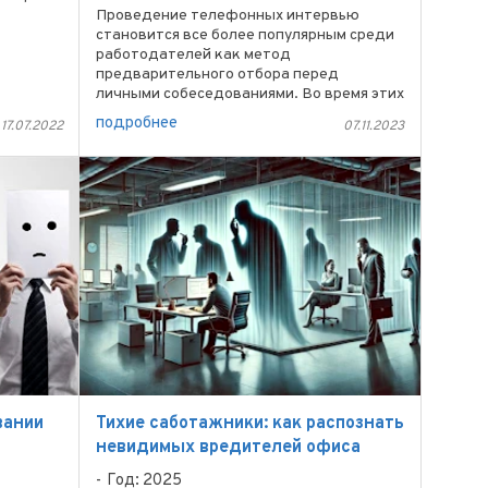
Проведение телефонных интервью
становится все более популярным среди
ики,
работодателей как метод
предварительного отбора перед
личными собеседованиями. Во время этих
интервью работодатели часто
подробнее
17.07.2022
07.11.2023
предпочитают вопросы, основанные на
компетенциях. ...
вании
Тихие саботажники: как распознать
невидимых вредителей офиса
Год: 2025