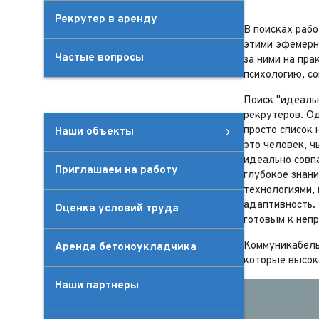
Рекрутер в аренду
В поисках рабо
этими эфемерн
Частые вопросы
за ними на пра
психологию, с
Поиск "идеаль
рекрутеров. О
просто список
Наши объекты
это человек, 
Наши объекты
Благоустройство территории
Логистические центры
Нефтепроводы, газопроводы
смотреть все
идеально совп
Приглашаем на работу
глубокое знан
технологиями,
адаптивность.
Оценка условий труда
готовым к неп
Коммуникабельн
Аренда бетоноукладчика
которые высок
Наши партнеры