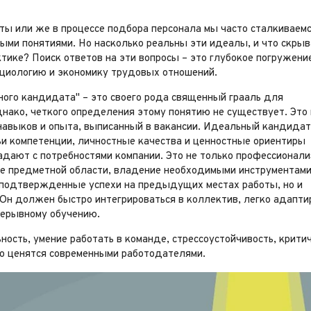
ты или же в процессе подбора персонала мы часто сталкиваемс
ыми понятиями. Но насколько реальны эти идеалы, и что скрыв
ктике? Поиск ответов на эти вопросы – это глубокое погружени
оциологию и экономику трудовых отношений.
ного кандидата" – это своего рода священный грааль для
днако, четкого определения этому понятию не существует. Это 
 навыков и опыта, выписанный в вакансии. Идеальный кандидат
чьи компетенции, личностные качества и ценностные ориентиры
адают с потребностями компании. Это не только профессионали
ие предметной области, владение необходимыми инструментами
 подтвержденные успехи на предыдущих местах работы, но и
 Он должен быстро интегрироваться в коллектив, легко адаптир
рерывному обучению.
ость, умение работать в команде, стрессоустойчивость, крити
о ценятся современными работодателями.