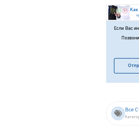
п
Если Вас и
Позвони
Отпр
Все С
Катего