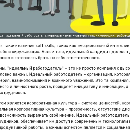
ь также наличие soft skills, таких как эмоциональный интелл
себя и окружающих. Более того, идеальный кандидат должен д
нию и готовность брать на себя ответственность.
ны, "идеальный работодатель" – это не просто компания с выс
ловно важны. Идеальный работодатель – организация, которая 
ерия, взаимопонимания и взаимного уважения. Это та компания
ого и личностного роста, поощряет инициативу и инновации, а
сотрудников.
ом является корпоративная культура – система ценностей, но
альная корпоративная культура – прозрачность, отсутствие ди
 возможность выражать своё мнение. Идеальный работодатель 
рудников, обеспечивает им доступ к современным технологиям 
продуктивной работы. Важным аспектом является и социальная 