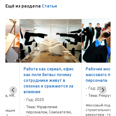
Ещё из раздела
Статьи
Работа как сериал, офис
Рабочие инструмен
как поле битвы: почему
массового подбора
сотрудники живут в
персонала
сезонах и сражаются за
Год: 2023
влияние
R,
Тема: Рекрутинг
Год: 2025
Массовый подбор
Тема: Управление
строительного персона
ее
персоналом, Соискателю,
рекрутера - то еще исп